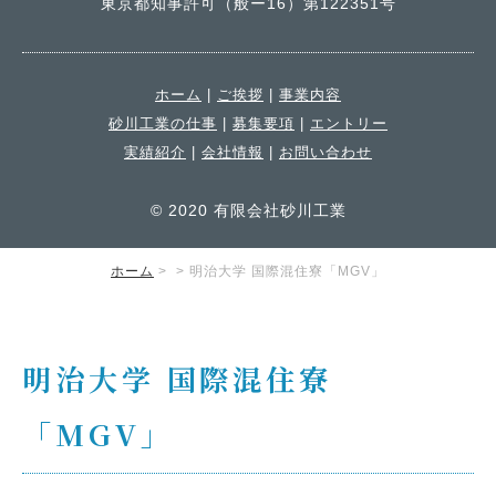
東京都知事許可（般ー16）第122351号
ホーム
|
ご挨拶
|
事業内容
砂川工業の仕事
|
募集要項
|
エントリー
実績紹介
|
会社情報
|
お問い合わせ
© 2020 有限会社砂川工業
ホーム
>
> 明治大学 国際混住寮「MGV」
明治大学 国際混住寮
「MGV」