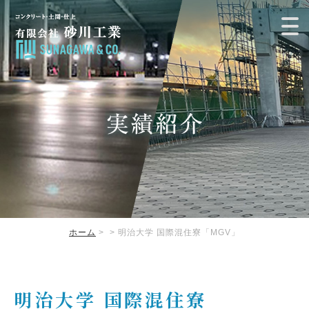
ホーム
>
> 明治大学 国際混住寮「MGV」
明治大学 国際混住寮